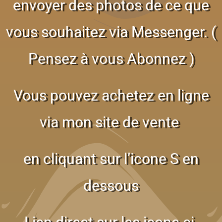
envoyer des photos de ce que
vous souhaitez via Messenger. (
Pensez à vous Abonnez )
Vous pouvez achetez en ligne
via mon site de vente
en cliquant sur l’icone S en
dessous