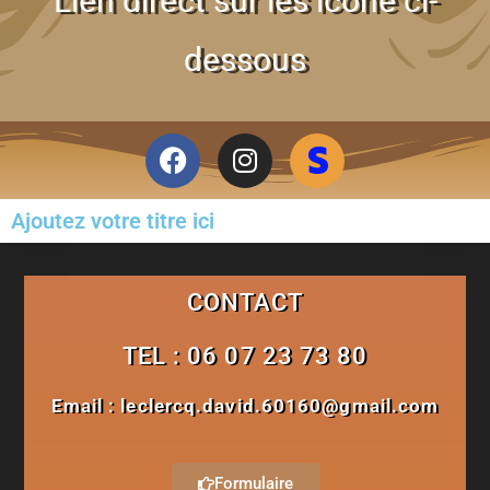
Lien direct sur les icone ci-
dessous
Ajoutez votre titre ici
CONTACT
TEL : 06 07 23 73 80
Email : leclercq.david.60160@gmail.com
Formulaire