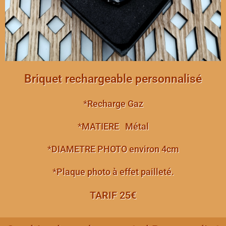
Briquet rechargeable personnalisé
*
Recharge
Gaz
*
MATIERE
Métal
*
DIAMETRE PHOTO
environ 4cm
*Plaque photo à
effet pailleté.
TARIF 25€