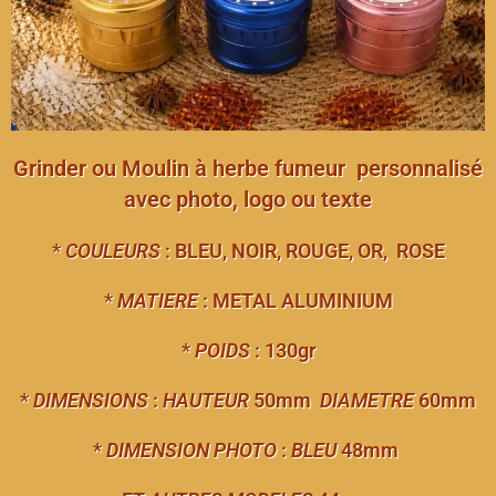
Grinder ou Moulin à herbe fumeur personnalisé
avec photo, logo ou texte
*
COULEURS
: BLEU, NOIR, ROUGE, OR, ROSE
*
MATIERE
: METAL ALUMINIUM
*
POIDS
: 130gr
*
DIMENSIONS
:
HAUTEUR
50mm
DIAMETRE
60mm
*
DIMENSION PHOTO
:
BLEU
48mm