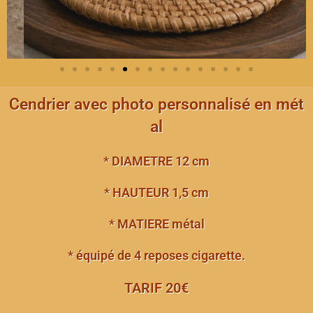
Cendrier avec photo personnalisé en mét
al
* DIAMETRE 12 cm
* HAUTEUR 1,5 cm
* MATIERE métal
* équipé de 4 reposes cigarette.
TARIF 20€