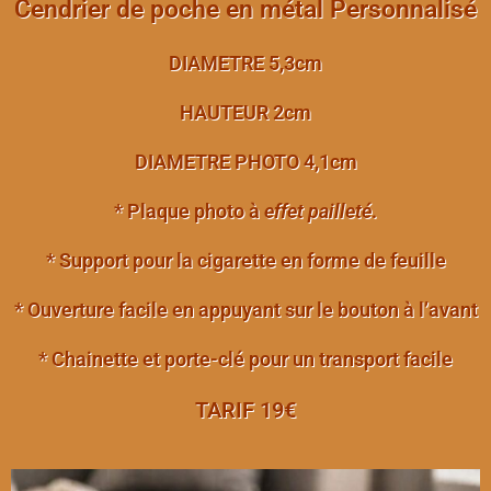
Cendrier de poche en métal Personnalisé
DIAMETRE
5,3cm
HAUTEUR
2cm
DIAMETRE PHOTO
4,1cm
* Plaque photo à
effet pailleté
.
* Support pour la cigarette en forme de feuille
* Ouverture facile en appuyant sur le bouton à l’avant
* Chainette et porte-clé pour un transport facile
TARIF 19€