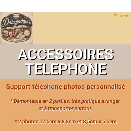
Menu
ACCESSOIRES
TELEPHONE
Support téléphone photos personnalisé
*
Démontable en 2 parties, très pratique à ranger
et à transporter partout.
* 2 photos 17,5cm x 8,3cm et 8,5cm x 5,5cm