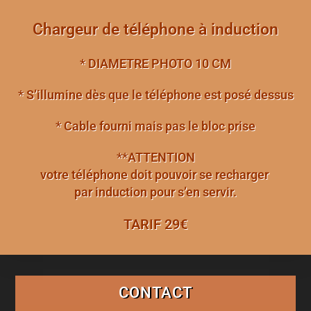
Chargeur de téléphone à induction
*
DIAMETRE PHOTO
10 CM
* S’illumine dès que le téléphone est posé dessus
* Cable fourni mais pas le bloc prise
**
ATTENTION
votre téléphone doit pouvoir se recharger
par induction pour s’en servir.
TARIF 29€
CONTACT