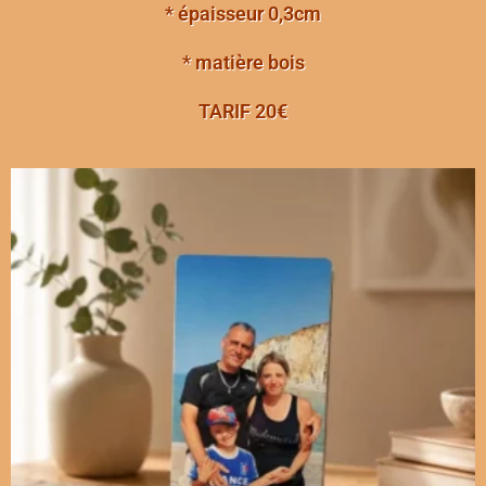
*
épaisseur
0,3cm
*
matière
bois
TARIF 20€